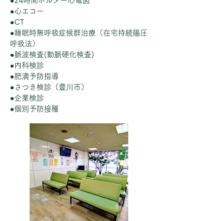
●24時間ホルター心電図
●心エコー
●CT
●睡眠時無呼吸症候群治療（在宅持続陽圧
呼吸法）
●脈波検査(動脈硬化検査)
●内科検診
​​●肥満予防指導
●さつき検診（豊川市）
●企業検診
●個別予防接種